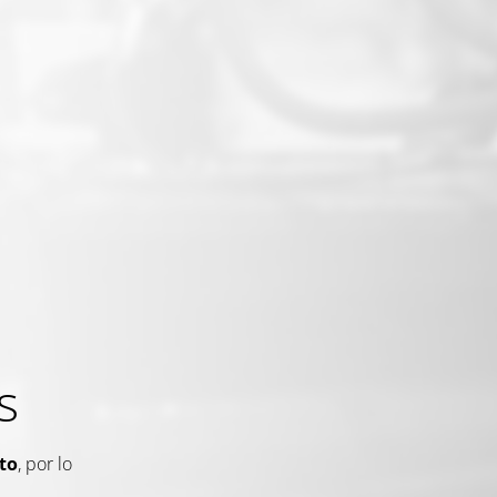
s
to
, por lo