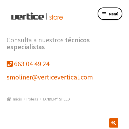
Ir
Ir
Menú
a
al
la
contenido
navegación
Tienda
Consulta a nuestros
técnicos
especialistas
Expandi
Productos
el
menú
663 04 49 24
Finalizar compra
hijo
smoliner@verticevertical.com
Mi cuenta
VERTICE INGENIERIA
Inicio
Poleas
TANDEM® SPEED
VERTICE FORMACION