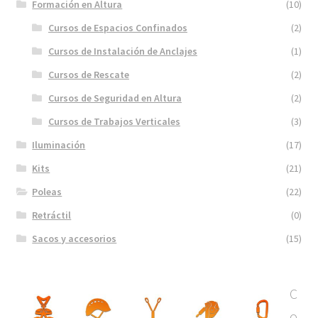
Formación en Altura
(10)
Cursos de Espacios Confinados
(2)
Cursos de Instalación de Anclajes
(1)
Cursos de Rescate
(2)
Cursos de Seguridad en Altura
(2)
Cursos de Trabajos Verticales
(3)
Iluminación
(17)
Kits
(21)
Poleas
(22)
Retráctil
(0)
Sacos y accesorios
(15)
C
o