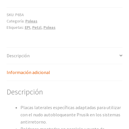
SKU:
P65A
Categoría:
Poleas
Etiquetas:
EPI
,
Petzl
,
Poleas
Descripción
Información adicional
Descripción
Placas laterales específicas adaptadas para utilizar
con el nudo autobloqueante Prusik en los sistemas
antirretorno.
Roldanas montadas en paralelo y punto de