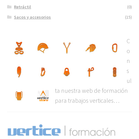
Retráctil
(0)
Sacos y accesorios
(15)
C
o
n
s
ul
ta nuestra web de formación
para trabajos verticales…