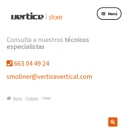
Ir
Ir
Menú
a
al
la
contenido
navegación
Tienda
Consulta a nuestros
técnicos
especialistas
Expandi
Productos
el
menú
663 04 49 24
Finalizar compra
hijo
smoliner@verticevertical.com
Mi cuenta
VERTICE INGENIERIA
Inicio
Poleas
TWIN
VERTICE FORMACION