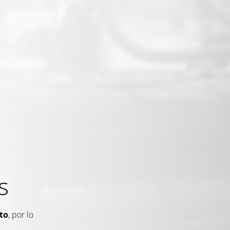
s
to
, por lo