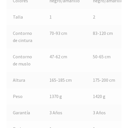
Colores
negro/amarillo
negro/amarillo
Talla
1
2
Contorno
70-93 cm
83-120 cm
de cintura
Contorno
47-62 cm
50-65 cm
de muslo
Altura
165-185 cm
175-200 cm
Peso
1370 g
1420 g
Garantía
3 Años
3 Años