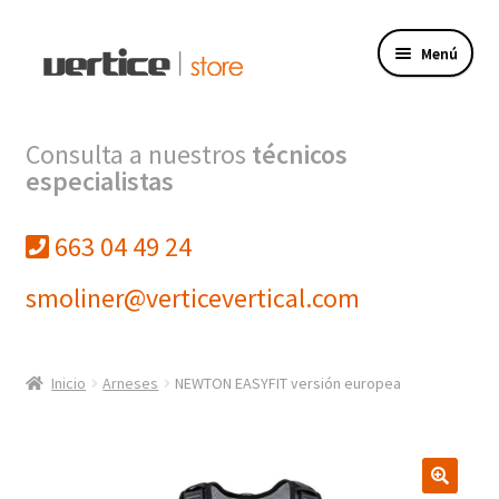
Ir
Ir
Menú
a
al
la
contenido
navegación
Tienda
Consulta a nuestros
técnicos
especialistas
Expandi
Productos
el
menú
663 04 49 24
Finalizar compra
hijo
smoliner@verticevertical.com
Mi cuenta
VERTICE INGENIERIA
Inicio
Arneses
NEWTON EASYFIT versión europea
VERTICE FORMACION