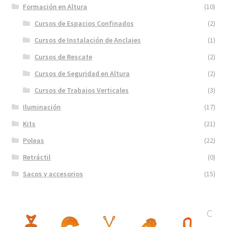
Formación en Altura
(10)
Cursos de Espacios Confinados
(2)
Cursos de Instalación de Anclajes
(1)
Cursos de Rescate
(2)
Cursos de Seguridad en Altura
(2)
Cursos de Trabajos Verticales
(3)
Iluminación
(17)
Kits
(21)
Poleas
(22)
Retráctil
(0)
Sacos y accesorios
(15)
C