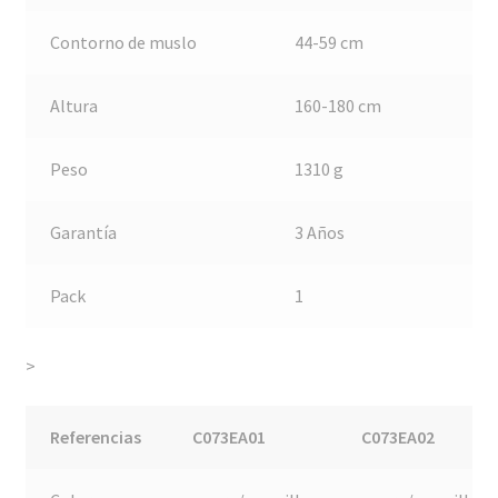
Contorno de muslo
44-59 cm
Altura
160-180 cm
Peso
1310 g
Garantía
3 Años
Pack
1
>
Referencias
C073EA01
C073EA02