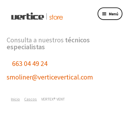
Ir
Ir
Menú
a
al
la
contenido
navegación
Tienda
Consulta a nuestros
técnicos
especialistas
Expandi
Productos
el
menú
663 04 49 24
Finalizar compra
hijo
smoliner@verticevertical.com
Mi cuenta
VERTICE INGENIERIA
Inicio
Cascos
VERTEX® VENT
VERTICE FORMACION