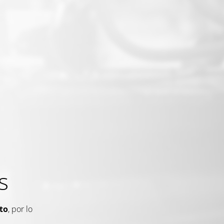
s
to
, por lo