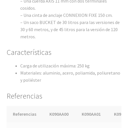
– Una cuerda AXIS 11 mm con dos terminales
cosidos.
– Una cinta de anclaje CONNEXION FIXE 150 cm.
– Un saco BUCKET de 30 litros para las versiones de
30 y 60 metros, y de 45 litros para la versión de 120
metros.
Características
Carga de utilización máxima: 250 kg
Materiales: aluminio, acero, poliamida, poliuretano
y poliéster
Referencias
Referencias
K090AA00
K090AA01
K090A