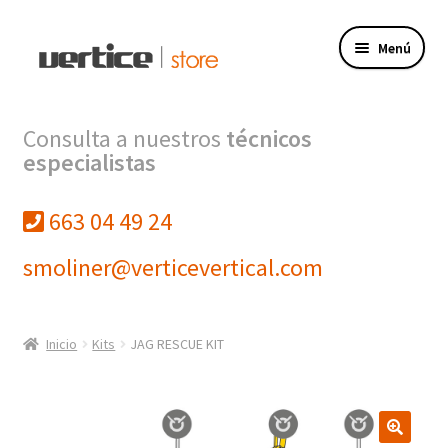
Ir
Ir
Menú
a
al
la
contenido
navegación
Tienda
Consulta a nuestros
técnicos
especialistas
Expandi
Productos
el
menú
663 04 49 24
Finalizar compra
hijo
smoliner@verticevertical.com
Mi cuenta
VERTICE INGENIERIA
Inicio
Kits
JAG RESCUE KIT
VERTICE FORMACION