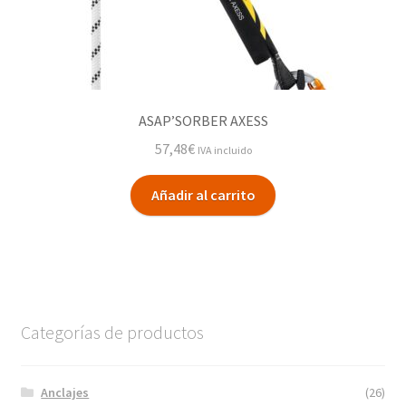
ASAP’SORBER AXESS
57,48
€
IVA incluido
Añadir al carrito
Categorías de productos
Anclajes
(26)