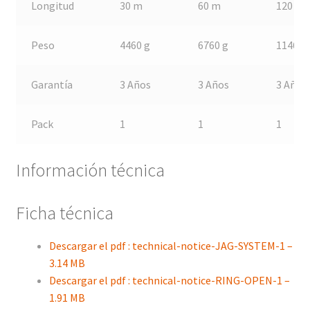
Longitud
30 m
60 m
120 m
Peso
4460 g
6760 g
11460 
Garantía
3 Años
3 Años
3 Años
Pack
1
1
1
Información técnica
Ficha técnica
Descargar el pdf : technical-notice-JAG-SYSTEM-1 –
3.14 MB
Descargar el pdf : technical-notice-RING-OPEN-1 –
1.91 MB