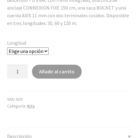
descensor I’D EVAC con freno integrado, una cinta de
anclaje CONNEXION FIXE 150 cm, una saca BUCKET y una
cuerda AXIS 11 mm con dos terminales cosidos. Disponible
en tres longitudes: 30, 60 y 120 m.
Longitud
JAG
Añadir al carrito
RESCUE
KIT
cantidad
SKU:
N/D
Categoría:
Kits
Descripción