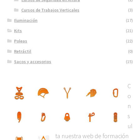
Cursos de Trabajos Verticales
(3)
Iluminación
(17)
Kits
(21)
Poleas
(22)
Retráctil
(0)
Sacos y accesorios
(15)
C
o
n
s
ul
ta nuestra web de formación