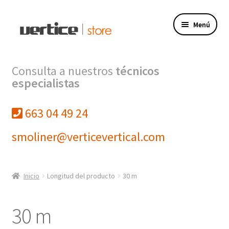
Ir
Ir
Menú
a
al
la
contenido
navegación
Tienda
Consulta a nuestros
técnicos
especialistas
Expandi
Productos
el
menú
663 04 49 24
Finalizar compra
hijo
smoliner@verticevertical.com
Mi cuenta
VERTICE INGENIERIA
Inicio
Longitud del producto
30 m
VERTICE FORMACION
30 m