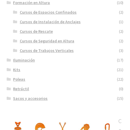
Formación en Altura
(10)
Cursos de Espacios Confinados
(2)
Cursos de Instalación de Anclajes
(1)
Cursos de Rescate
(2)
Cursos de Seguridad en Altura
(2)
Cursos de Trabajos Verticales
(3)
Iluminación
(17)
Kits
(21)
Poleas
(22)
Retráctil
(0)
Sacos y accesorios
(15)
C