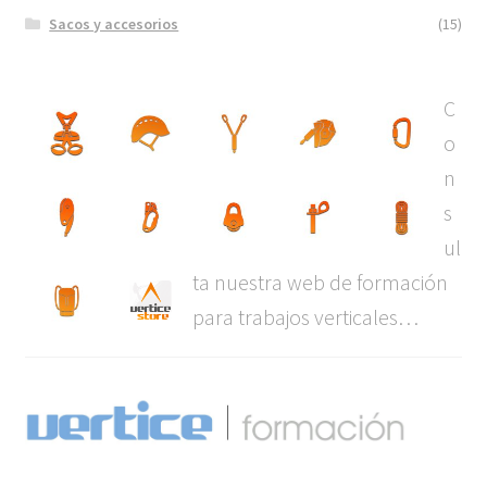
Sacos y accesorios
(15)
C
o
n
s
ul
ta nuestra web de formación
para trabajos verticales…