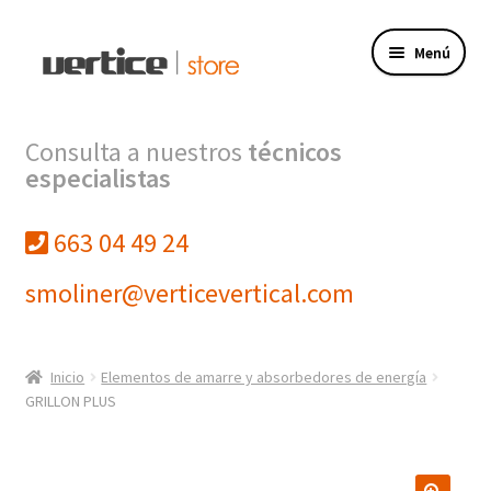
Ir
Ir
Menú
a
al
la
contenido
navegación
Tienda
Consulta a nuestros
técnicos
especialistas
Expandi
Productos
el
menú
663 04 49 24
Finalizar compra
hijo
smoliner@verticevertical.com
Mi cuenta
VERTICE INGENIERIA
Inicio
Elementos de amarre y absorbedores de energía
GRILLON PLUS
VERTICE FORMACION