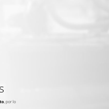
s
to
, por lo