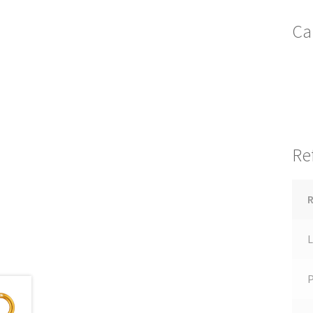
Ca
Re
R
L