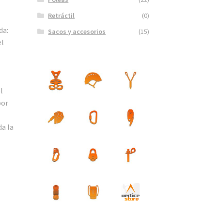
Retráctil
(0)
da:
Sacos y accesorios
(15)
el
l
por
da la