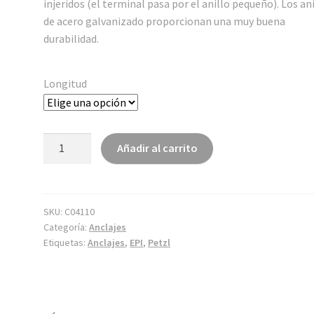
injeridos (el terminal pasa por el anillo pequeño). Los an
de acero galvanizado proporcionan una muy buena
durabilidad.
Longitud
TREESBEE
Añadir al carrito
cantidad
SKU:
C04110
Categoría:
Anclajes
Etiquetas:
Anclajes
,
EPI
,
Petzl