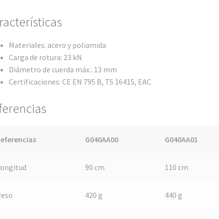
racterísticas
Materiales: acero y poliamida
Carga de rotura: 23 kN
Diámetro de cuerda máx.: 13 mm
Certificaciones: CE EN 795 B, TS 16415, EAC
ferencias
eferencias
G040AA00
G040AA01
ongitud
90 cm
110 cm
Peso
420 g
440 g