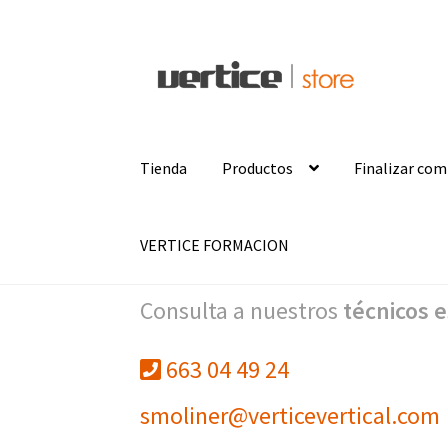
Ir
Ir
a
al
la
contenido
navegación
Tienda
Productos
Finalizar co
VERTICE FORMACION
Consulta a nuestros
técnicos e
663 04 49 24
smoliner@verticevertical.com