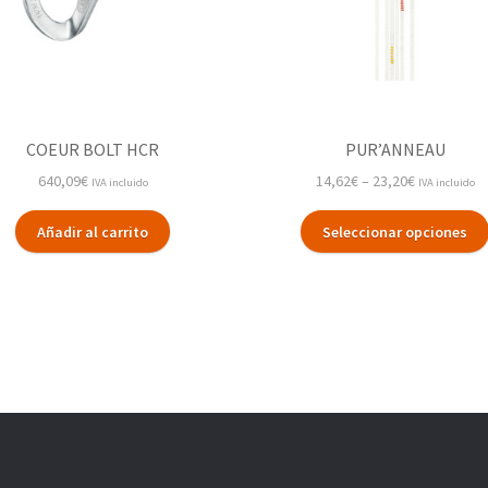
COEUR BOLT HCR
PUR’ANNEAU
640,09
€
14,62
€
–
23,20
€
IVA incluido
IVA incluido
Añadir al carrito
Seleccionar opciones