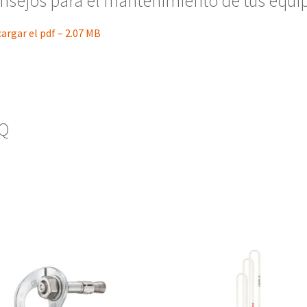
nsejos para el mantenimiento de tus equi
argar el pdf – 2.07 MB
Q