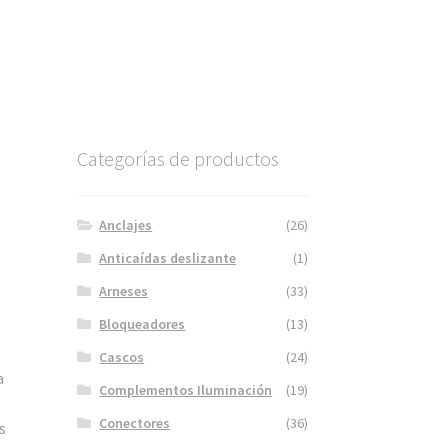
Categorías de productos
Anclajes
(26)
Anticaídas deslizante
(1)
Arneses
(33)
Bloqueadores
(13)
Cascos
(24)
a
Complementos Iluminación
(19)
e
Conectores
(36)
s