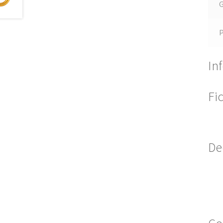
G
In
Fi
De