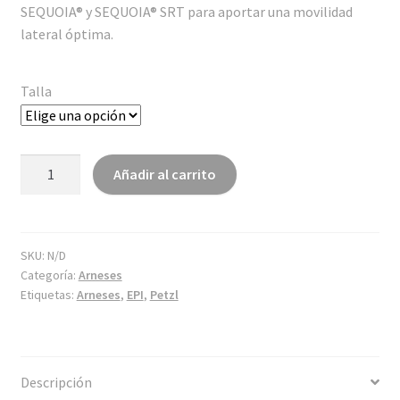
SEQUOIA® y SEQUOIA® SRT para aportar una movilidad
lateral óptima.
Talla
Puente
Añadir al carrito
de
enganche
para
arneses
SKU:
N/D
Categoría:
Arneses
SEQUOIA®
Etiquetas:
Arneses
,
EPI
,
Petzl
y
SEQUOIA®
SRT
cantidad
Descripción