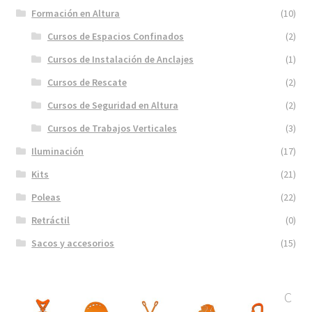
Formación en Altura
(10)
Cursos de Espacios Confinados
(2)
Cursos de Instalación de Anclajes
(1)
Cursos de Rescate
(2)
Cursos de Seguridad en Altura
(2)
Cursos de Trabajos Verticales
(3)
Iluminación
(17)
Kits
(21)
Poleas
(22)
Retráctil
(0)
Sacos y accesorios
(15)
C