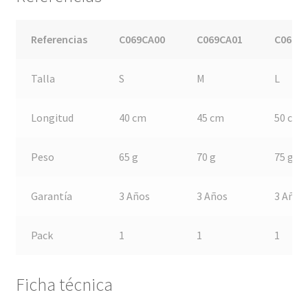
Referencias
C069CA00
C069CA01
C069C
Talla
S
M
L
Longitud
40 cm
45 cm
50 cm
Peso
65 g
70 g
75 g
Garantía
3 Años
3 Años
3 Años
Pack
1
1
1
Ficha técnica