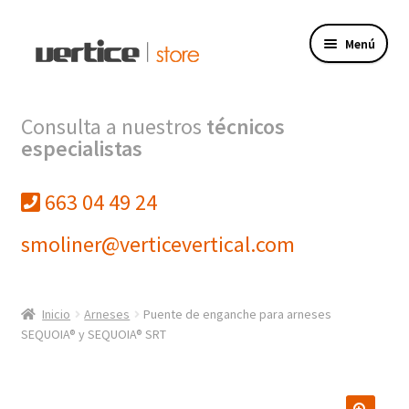
Ir
Ir
Menú
a
al
la
contenido
navegación
Tienda
Consulta a nuestros
técnicos
especialistas
Expandi
Productos
el
menú
663 04 49 24
Finalizar compra
hijo
smoliner@verticevertical.com
Mi cuenta
VERTICE INGENIERIA
Inicio
Arneses
Puente de enganche para arneses
SEQUOIA® y SEQUOIA® SRT
VERTICE FORMACION