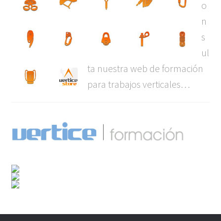
o
n
s
ul
ta nuestra web de formación
para trabajos verticales…