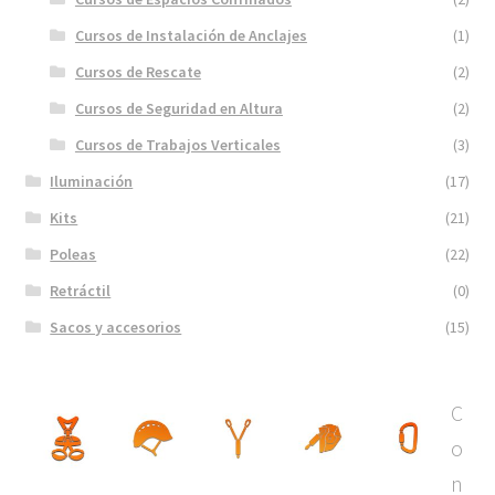
Cursos de Instalación de Anclajes
(1)
Cursos de Rescate
(2)
Cursos de Seguridad en Altura
(2)
Cursos de Trabajos Verticales
(3)
Iluminación
(17)
Kits
(21)
Poleas
(22)
Retráctil
(0)
Sacos y accesorios
(15)
C
o
n