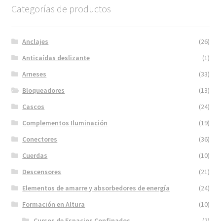
Categorías de productos
Anclajes
(26)
Anticaídas deslizante
(1)
Arneses
(33)
Bloqueadores
(13)
Cascos
(24)
Complementos Iluminación
(19)
Conectores
(36)
Cuerdas
(10)
Descensores
(21)
Elementos de amarre y absorbedores de energía
(24)
Formación en Altura
(10)
Cursos de Espacios Confinados
(2)