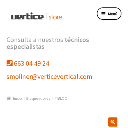
Ir
Ir
Menú
a
al
la
contenido
navegación
Tienda
Consulta a nuestros
técnicos
especialistas
Expandi
Productos
el
menú
663 04 49 24
Finalizar compra
hijo
smoliner@verticevertical.com
Mi cuenta
VERTICE INGENIERIA
Inicio
Bloqueadores
TIBLOC
VERTICE FORMACION