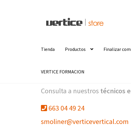
Ir
Ir
a
al
la
contenido
navegación
Tienda
Productos
Finalizar co
VERTICE FORMACION
Consulta a nuestros
técnicos e
663 04 49 24
smoliner@verticevertical.com