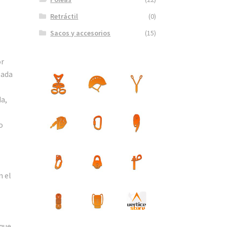
Retráctil
(0)
Sacos y accesorios
(15)
or
sada
da,
o
n el
 que