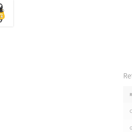
Re
R
C
G