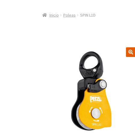
Inicio
Poleas
SPIN L1D