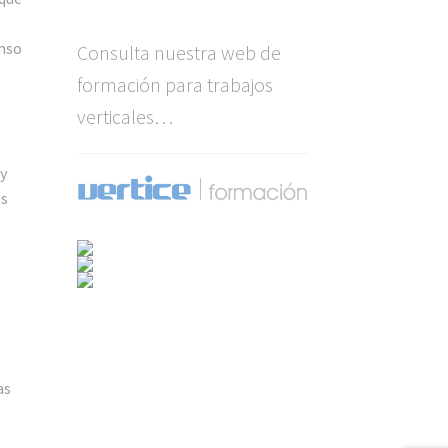
enso
Consulta nuestra web de
formación para trabajos
verticales…
y
as
as