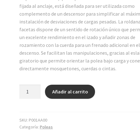
fijada al anclaje, está diseñada para ser utilizada como
complemento de un descensor para simplificar al máxim
instalación de desviaciones de cargas pesadas. La roldan
facetas dispone de un sentido de rotación único que per
un excelente rendimiento en el izado y añadir zonas de
rozamiento con la cuerda para un frenado adicional en e
descenso. Se facilitan las manipulaciones, gracias al esl
giratorio que permite orientar la polea bajo carga y con
directamente mosquetones, cuerdas o cintas.
SPIN
Añadir al carrito
L1D
cantidad
SKU:
P001AA00
Categoría:
Poleas