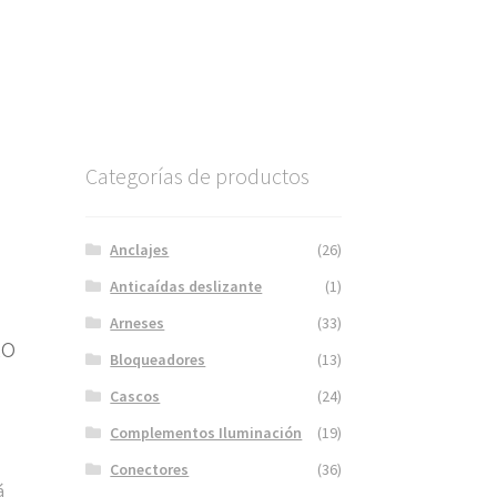
Categorías de productos
Anclajes
(26)
Anticaídas deslizante
(1)
Arneses
(33)
to
Bloqueadores
(13)
Cascos
(24)
Complementos Iluminación
(19)
Conectores
(36)
á