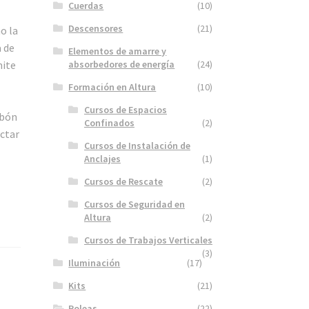
Cuerdas
(10)
Descensores
(21)
o la
a de
Elementos de amarre y
absorbedores de energía
(24)
mite
Formación en Altura
(10)
l
Cursos de Espacios
abón
Confinados
(2)
ectar
Cursos de Instalación de
Anclajes
(1)
Cursos de Rescate
(2)
Cursos de Seguridad en
Altura
(2)
Cursos de Trabajos Verticales
(3)
Iluminación
(17)
Kits
(21)
Poleas
(22)