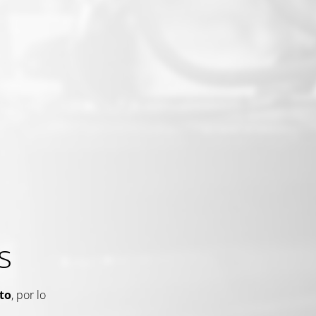
s
to
, por lo