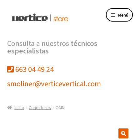
Ir
Ir
Menú
a
al
la
contenido
navegación
Tienda
Consulta a nuestros
técnicos
especialistas
Expandi
Productos
el
menú
663 04 49 24
Finalizar compra
hijo
smoliner@verticevertical.com
Mi cuenta
VERTICE INGENIERIA
Inicio
Conectores
OMNI
VERTICE FORMACION