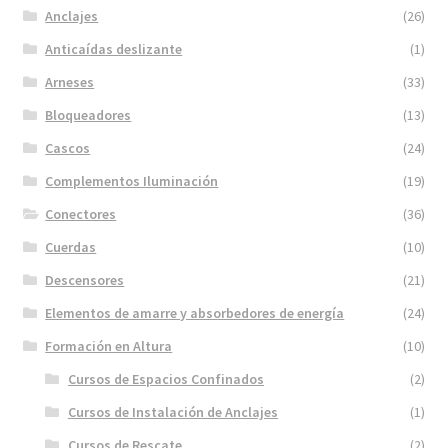
Anclajes
(26)
Anticaídas deslizante
(1)
Arneses
(33)
Bloqueadores
(13)
Cascos
(24)
Complementos Iluminación
(19)
Conectores
(36)
Cuerdas
(10)
Descensores
(21)
Elementos de amarre y absorbedores de energía
(24)
Formación en Altura
(10)
Cursos de Espacios Confinados
(2)
Cursos de Instalación de Anclajes
(1)
Cursos de Rescate
(2)