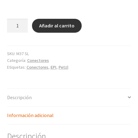
OMNI
Añadir al carrito
cantidad
SKU:
M37 SL
Categoría:
Conectores
Etiquetas:
Conectores
,
EPI
,
Petzl
Descripción
Información adicional
Descripción