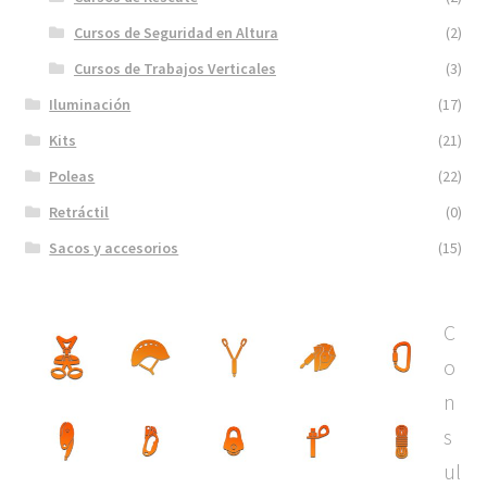
Cursos de Seguridad en Altura
(2)
Cursos de Trabajos Verticales
(3)
Iluminación
(17)
Kits
(21)
Poleas
(22)
Retráctil
(0)
Sacos y accesorios
(15)
C
o
n
s
ul