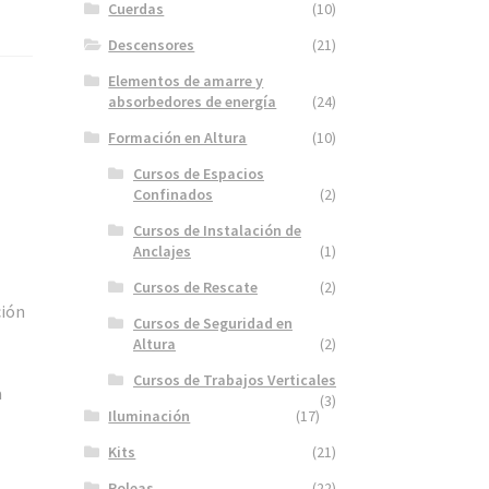
Cuerdas
(10)
Descensores
(21)
Elementos de amarre y
absorbedores de energía
(24)
Formación en Altura
(10)
Cursos de Espacios
Confinados
(2)
Cursos de Instalación de
Anclajes
(1)
Cursos de Rescate
(2)
ción
Cursos de Seguridad en
Altura
(2)
Cursos de Trabajos Verticales
a
(3)
Iluminación
(17)
Kits
(21)
Poleas
(22)