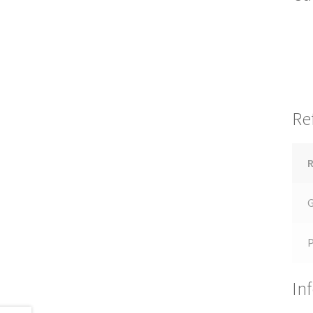
Re
R
G
In