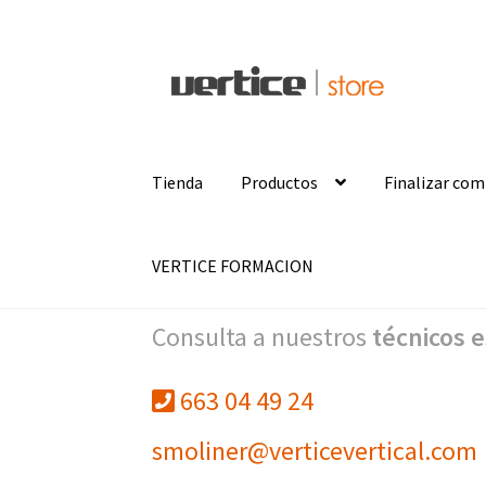
Ir
Ir
a
al
la
contenido
navegación
Tienda
Productos
Finalizar co
VERTICE FORMACION
Consulta a nuestros
técnicos e
663 04 49 24
smoliner@verticevertical.com