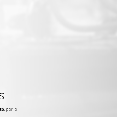
s
to
, por lo